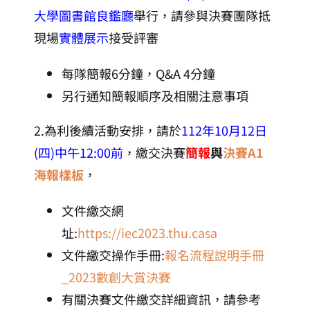
大學圖書館良鑑廳
舉行，請參與決賽團隊抵
現場
實體展示
接受評審
每隊簡報6分鐘，Q&A 4分鐘
另行通知簡報順序及相關注意事項
2.為利後續活動安排，請​於
112年10月12日
(四)中午12:00前
，繳交決賽
簡報
與
決賽A1
海報樣板
，
文件繳交網
址:
https://iec2023.thu.casa
文件繳交操作手冊:
報名流程說明手冊
_2023數創大賞決賽
有關決賽文件繳交詳細資訊，請參考