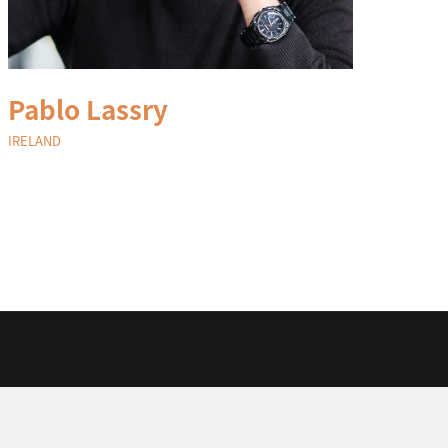
Pablo Lassry
IRELAND