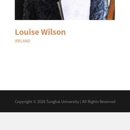
Louise Wilson
IRELAND
Copyright ©
2026 Tunghai University | All Rights Reserved